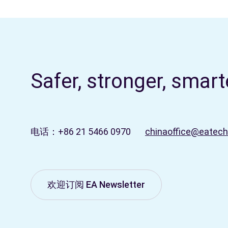
我们的站点
Safer, stronger, smar
全球
面向英国与欧洲客户
电话：+86 21 5466 0970
chinaoffice@eatec
我们的分支机构
欢迎订阅 EA Newsletter
澳大利亚
面向澳大利亚与新西兰客户